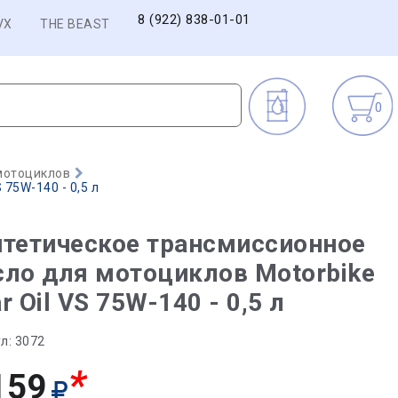
8 (922) 838-01-01
VX
THE BEAST
0
мотоциклов
75W-140 - 0,5 л
тетическое трансмиссионное
ло для мотоциклов Motorbike
r Oil VS 75W-140 - 0,5 л
л:
3072
*
159