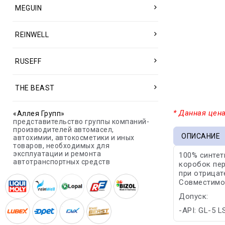
MEGUIN
REINWELL
RUSEFF
THE BEAST
* Данная цена
«Аллея Групп»
представительство группы компаний-
производителей автомасел,
ОПИСАНИЕ
автохимии, автокосметики и иных
товаров, необходимых для
эксплуатации и ремонта
100% синтет
автотранспортных средств
коробок пер
при отрицат
Совместимо
Допуск:
-API: GL-5 L