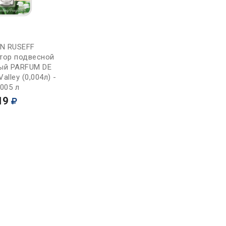
Купить
2N RUSEFF
тор подвесной
ый PARFUM DE
alley (0,004л) -
,005 л
19