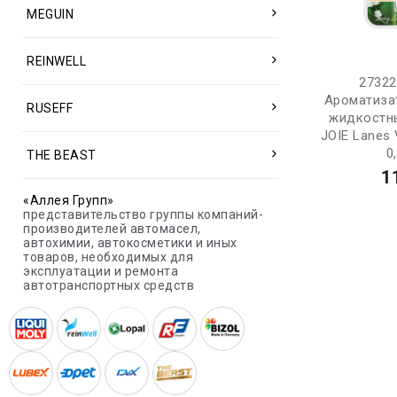
MEGUIN
REINWELL
2732
Ароматиза
RUSEFF
жидкостн
JOIE Lanes V
0
THE BEAST
1
«Аллея Групп»
представительство группы компаний-
производителей автомасел,
автохимии, автокосметики и иных
товаров, необходимых для
эксплуатации и ремонта
автотранспортных средств