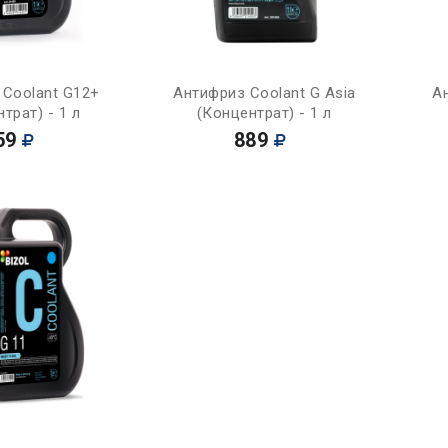
Купить
Купить
 Coolant G12+
Антифриз Coolant G Asia
А
трат) - 1 л
(Концентрат) - 1 л
59
889