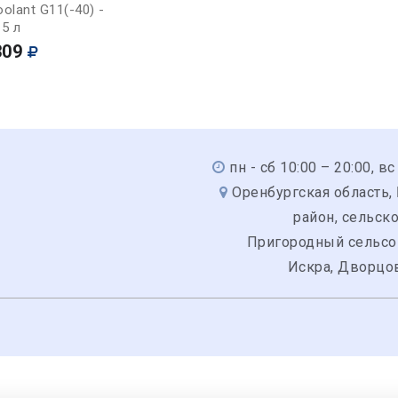
Купить
olant G11(-40) -
5 л
309
пн - сб 10:00 – 20:00, вс
Оренбургская область,
район, сельск
Пригородный сельсо
Искра, Дворцов