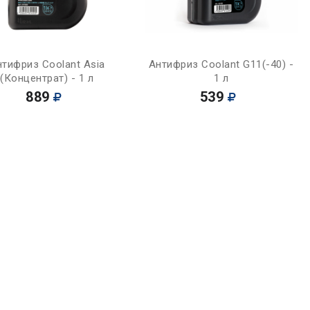
Купить
Купить
нтифриз Coolant Asia
Антифриз Coolant G11(-40) -
(Концентрат) - 1 л
1 л
889
539