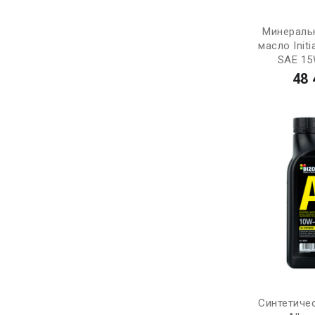
Минераль
масло Init
SAE 15
48 
Синтетиче