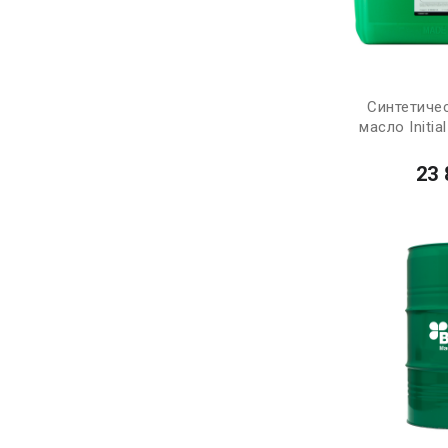
Синтетиче
масло Initia
23 