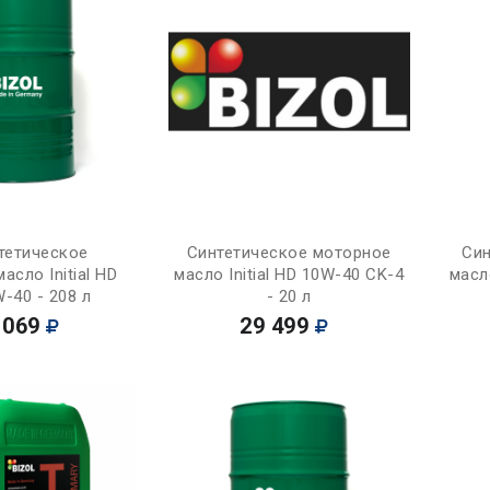
Купить
Купить
тетическое
Синтетическое моторное
Син
асло Initial HD
масло Initial HD 10W-40 CK-4
масл
-40 - 208 л
- 20 л
 069
29 499