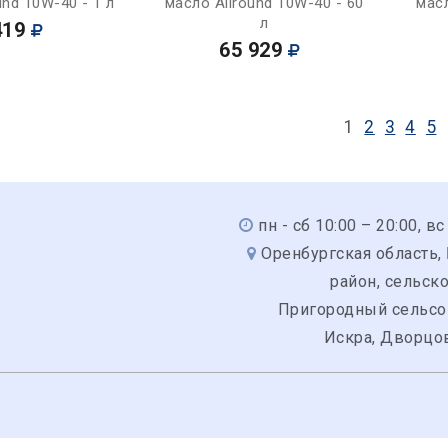
und 10W-40 - 1 л
масло Allround 10W-40 - 60
масл
л
419
65 929
1
2
3
4
5
пн - сб 10:00 – 20:00, вс
Оренбургская область,
район, сельск
Пригородный сельсо
Искра, Дворцов