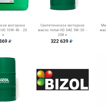
Купить
Купить
ское моторное
Синтетическое моторное
Ми
l HD 10W-40 - 20
масло Initial HD SAE 5W-30 -
мас
л
208 л
869
322 639