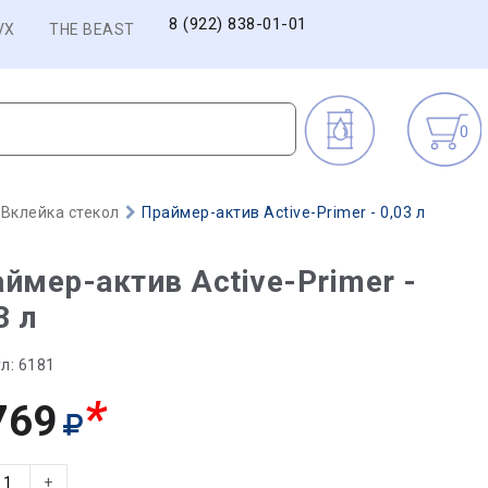
8 (922) 838-01-01
VX
THE BEAST
0
Вклейка стекол
Праймер-актив Active-Primer - 0,03 л
ймер-актив Active-Primer -
3 л
л:
6181
*
769
+