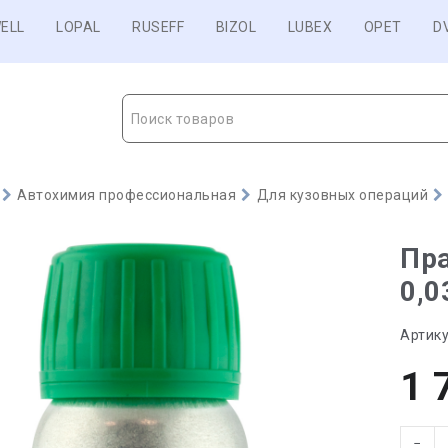
ELL
LOPAL
RUSEFF
BIZOL
LUBEX
OPET
D
Поиск товаров
Автохимия профессиональная
Для кузовных операций
Пра
0,0
Артику
1 
−