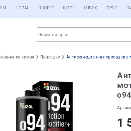
ELL
LOPAL
RUSEFF
BIZOL
LUBEX
OPET
D
Поиск товаров
Сервисная химия
Присадки
Антифрикционная присадка в мо
Ан
мот
o94
Артику
1 