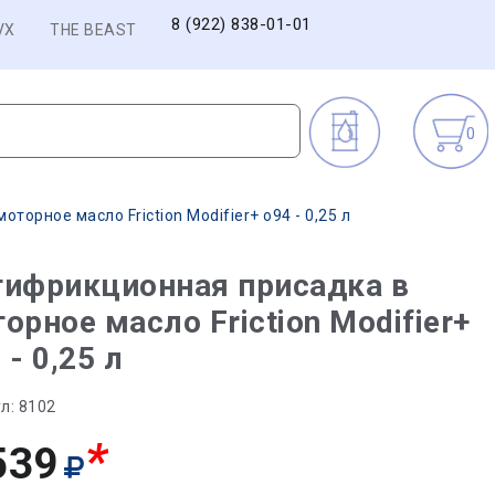
8 (922) 838-01-01
VX
THE BEAST
0
торное масло Friction Modifier+ o94 - 0,25 л
тифрикционная присадка в
орное масло Friction Modifier+
 - 0,25 л
л:
8102
*
539