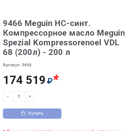
9466 Meguin НС-синт.
Компрессорное масло Meguin
Spezial Kompressorenoel VDL
68 (200л) - 200 л
Артикул:
9466
*
174 519
−
+
Купить